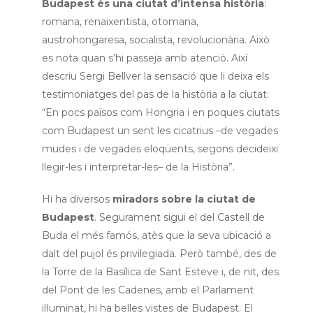
Budapest és una ciutat d’intensa història
:
romana, renaixentista, otomana,
austrohongaresa, socialista, revolucionària. Això
es nota quan s’hi passeja amb atenció. Així
descriu Sergi Bellver la sensació que li deixa els
testimoniatges del pas de la història a la ciutat:
“En pocs països com Hongria i en poques ciutats
com Budapest un sent les cicatrius –de vegades
mudes i de vegades eloqüents, segons decideixi
llegir-les i interpretar-les– de la Història”.
Hi ha diversos
miradors sobre la ciutat de
Budapest
. Segurament sigui el del Castell de
Buda el més famós, atès que la seva ubicació a
dalt del pujol és privilegiada. Però també, des de
la Torre de la Basílica de Sant Esteve i, de nit, des
del Pont de les Cadenes, amb el Parlament
il·luminat, hi ha belles vistes de Budapest. El