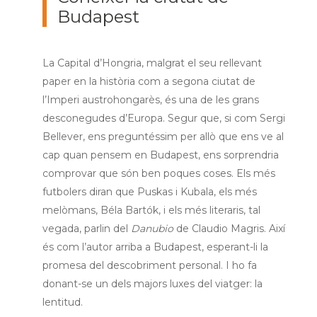
Budapest
La Capital d’Hongria, malgrat el seu rellevant
paper en la història com a segona ciutat de
l’Imperi austrohongarès, és una de les grans
desconegudes d’Europa. Segur que, si com Sergi
Bellever, ens preguntéssim per allò que ens ve al
cap quan pensem en Budapest, ens sorprendria
comprovar que són ben poques coses. Els més
futbolers diran que Puskas i Kubala, els més
melòmans, Béla Bartók, i els més literaris, tal
vegada, parlin del
Danubio
de Claudio Magris. Així
és com l’autor arriba a Budapest, esperant-li la
promesa del descobriment personal. I ho fa
donant-se un dels majors luxes del viatger: la
lentitud.