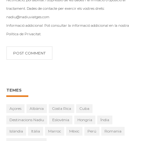
tractament. Dades de contacte per exercir els vostres drets:
nadiu@nadiuviatges.com
Informació addicional: Pot consultar la informació addicional en la nostra
Política de Privacitat.
TEMES
Açores
Albània
Costa Rica
Cuba
Destinacions Nadiu
Eslovènia
Hongria
Índia
Islàndia
Itàlia
Marroc
Mèxic
Perú
Romania