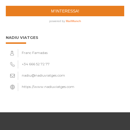
NADIU VIATGES
Franc Famadas
+34 666 52 72 77
nadiu@nadiuviatges.com
https://www.nadiuviatges.com