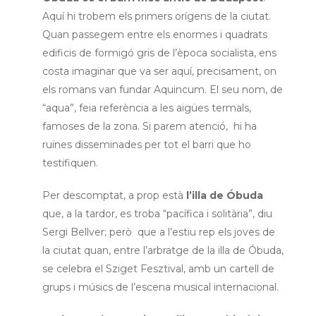
Aquí hi trobem els primers orígens de la ciutat.
Quan passegem entre els enormes i quadrats
edificis de formigó gris de l’època socialista, ens
costa imaginar que va ser aquí, precisament, on
els romans van fundar Aquincum. El seu nom, de
“aqua”, feia referència a les aigües termals,
famoses de la zona. Si parem atenció, hi ha
ruïnes disseminades per tot el barri que ho
testifiquen.
Per descomptat, a prop està
l’illa de Óbuda
que, a la tardor, es troba “pacífica i solitària”, diu
Sergi Bellver; però que a l’estiu rep els joves de
la ciutat quan, entre l’arbratge de la illa de Óbuda,
se celebra el Sziget Fesztival, amb un cartell de
grups i músics de l’escena musical internacional.