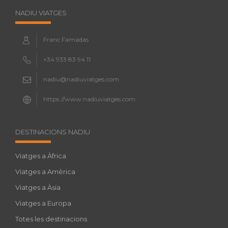
NADIU VIATGES
Franc Famadas
+34 933 83 94 11
nadiu@nadiuviatges.com
https://www.nadiuviatges.com
DESTINACIONS NADIU
Viatges a Àfrica
Viatges a Amèrica
Viatges a Àsia
Viatges a Europa
Totes les destinacions