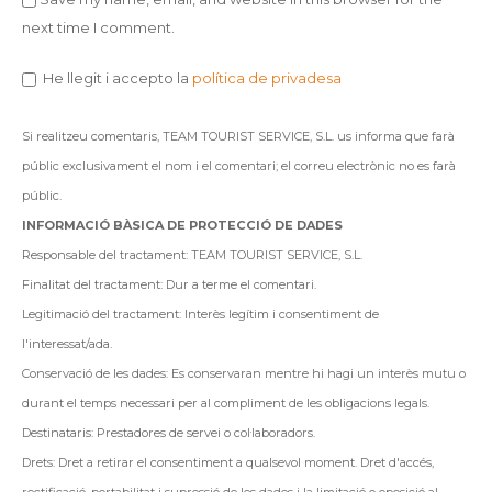
next time I comment.
He llegit i accepto la
política de privadesa
Si realitzeu comentaris, TEAM TOURIST SERVICE, S.L. us informa que farà
públic exclusivament el nom i el comentari; el correu electrònic no es farà
públic.
INFORMACIÓ BÀSICA DE PROTECCIÓ DE DADES
Responsable del tractament: TEAM TOURIST SERVICE, S.L.
Finalitat del tractament: Dur a terme el comentari.
Legitimació del tractament: Interès legítim i consentiment de
l'interessat/ada.
Conservació de les dades: Es conservaran mentre hi hagi un interès mutu o
durant el temps necessari per al compliment de les obligacions legals.
Destinataris: Prestadores de servei o col·laboradors.
Drets: Dret a retirar el consentiment a qualsevol moment. Dret d'accés,
rectificació, portabilitat i supressió de les dades i la limitació o oposició al