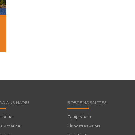
ACIONS NADIU
SOBRE NOSALTRES
a Àfrica
Equip Nadiu
 a Amèrica
Els nostres valors