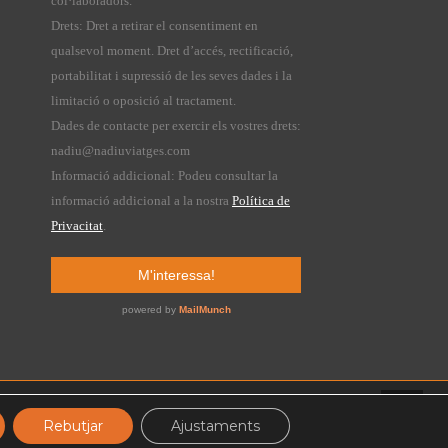
Rebutjar
Ajustaments