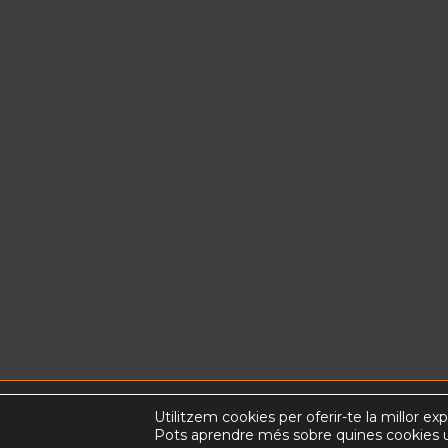
Utilitzem cookies per oferir-te la millor ex
Copyright © 2015 nadiuviatges.com | Web design by
K
Pots aprendre més sobre quines cookies ut