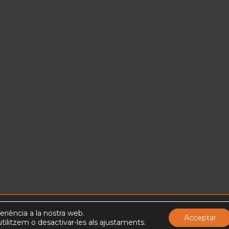
periència a la nostra web.
iribatis
Acceptar
ilitzem o desactivar-les als ajustaments.