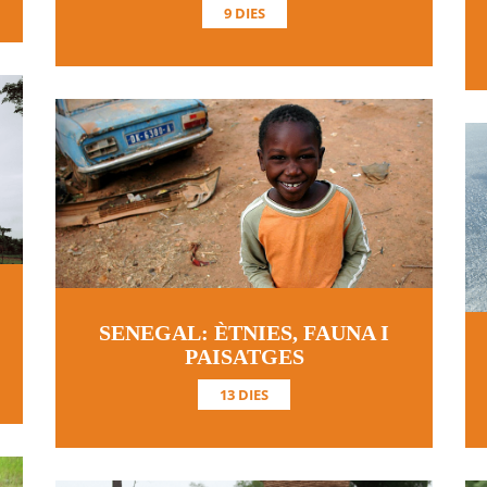
9 DIES
SENEGAL: ÈTNIES, FAUNA I
PAISATGES
13 DIES