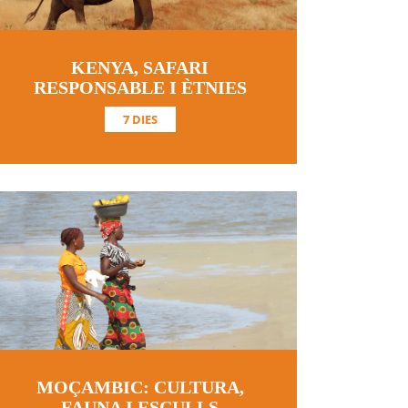
KENYA, SAFARI
RESPONSABLE I ÈTNIES
7 DIES
MOÇAMBIC: CULTURA,
FAUNA I ESCULLS