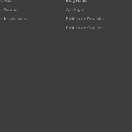
a Àsia
Blog Nadiu
 a Europa
Avís legal
es destinacions
Política de Privacitat
Política de Cookies