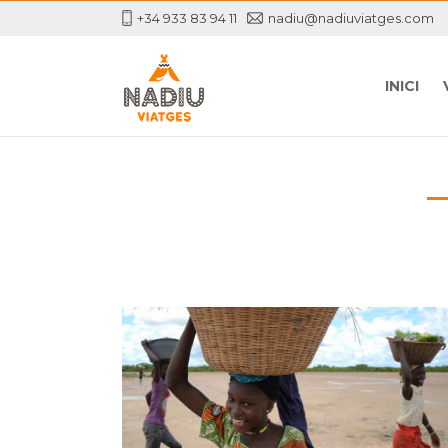
+34 933 83 94 11
nadiu@nadiuviatges.com
INICI