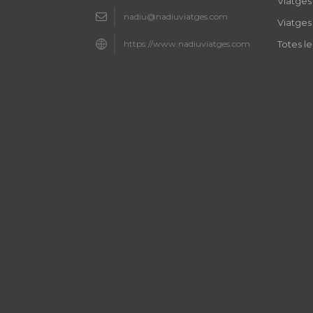
Viatges 
nadiu@nadiuviatges.com
Viatges
https://www.nadiuviatges.com
Totes l