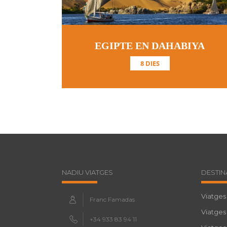
EGIPTE EN DAHABIYA
8 DIES
NADIU VIATGES
DESTIN
Viatges 
Franc Famadas
Viatges
+34 933 83 94 11