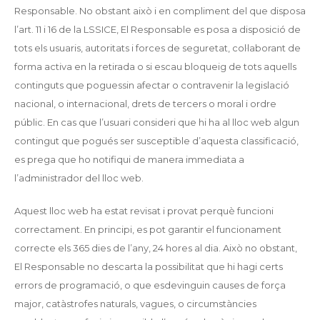
Responsable. No obstant això i en compliment del que disposa
l’art. 11 i 16 de la LSSICE, El Responsable es posa a disposició de
tots els usuaris, autoritats i forces de seguretat, col·laborant de
forma activa en la retirada o si escau bloqueig de tots aquells
continguts que poguessin afectar o contravenir la legislació
nacional, o internacional, drets de tercers o moral i ordre
públic. En cas que l’usuari consideri que hi ha al lloc web algun
contingut que pogués ser susceptible d’aquesta classificació,
es prega que ho notifiqui de manera immediata a
l’administrador del lloc web.
Aquest lloc web ha estat revisat i provat perquè funcioni
correctament. En principi, es pot garantir el funcionament
correcte els 365 dies de l’any, 24 hores al dia. Això no obstant,
El Responsable no descarta la possibilitat que hi hagi certs
errors de programació, o que esdevinguin causes de força
major, catàstrofes naturals, vagues, o circumstàncies