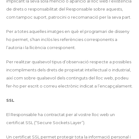
implicant la seva sola menció o aparició al lloc web l’existència
de drets o responsabilitat del Responsable sobre aquests,
com tampoc suport, patrocini o recomanació per la seva part.
Per a totes aquelles imatges en què el programari de disseny
ho permet, s’han inclòs les referències corresponents a
l’autoria i la llicència corresponent.
Per realitzar qualsevol tipus d’observació respecte a possibles
incompliments dels drets de propietat intel·lectual o industrial,
així com sobre qualsevol dels continguts del lloc web, podeu
fer-ho per escrit o correu electrònic indicat a l’encapçalament.
SSL
El Responsable ha contractat per al vostre lloc web un
certificat SSL (“Secure Sockets Layer”).
Un certificat SSL permet protegir tota la informació personal i