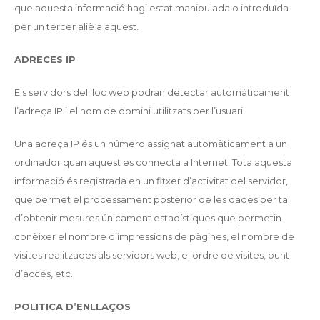
que aquesta informació hagi estat manipulada o introduïda
per un tercer aliè a aquest.
ADRECES IP
Els servidors del lloc web podran detectar automàticament
l’adreça IP i el nom de domini utilitzats per l’usuari.
Una adreça IP és un número assignat automàticament a un
ordinador quan aquest es connecta a Internet. Tota aquesta
informació és registrada en un fitxer d’activitat del servidor,
que permet el processament posterior de les dades per tal
d’obtenir mesures únicament estadístiques que permetin
conèixer el nombre d’impressions de pàgines, el nombre de
visites realitzades als servidors web, el ordre de visites, punt
d’accés, etc.
POLITICA D’ENLLAÇOS