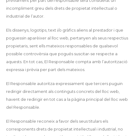
prèviament per part del responsable serà considerat un
incompliment greu dels drets de propietat intel·lectual o
industrial de l’autor.
Els dissenys, logotips, text i/o gràfics aliens al prestador i que
poguessin aparèixer al lloc web, pertanyen als seus respectius
propietaris, sent ells mateixos responsables de qualsevol
possible controvèrsia que pogués suscitar-se respecte a
aquests. En tot cas, El Responsable compta amb l’autorització
expressa i prèvia per part dels mateixos.
El Responsable autoritza expressament que tercers puguin
redirigir directament als continguts concrets del lloc web,
havent de redirigir en tot cas a la pàgina principal del lloc web
del Responsable.
El Responsable reconeix a favor dels seus titulars els
corresponents drets de propietat intel·lectual i industrial, no