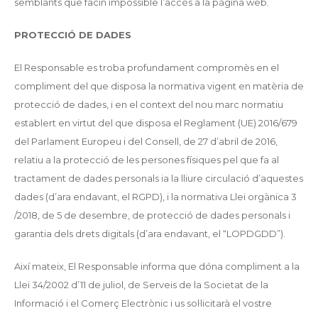
semblants que facin impossible l’accés a la pàgina web.
PROTECCIÓ DE DADES
El Responsable es troba profundament compromès en el
compliment del que disposa la normativa vigent en matèria de
protecció de dades, i en el context del nou marc normatiu
establert en virtut del que disposa el Reglament (UE) 2016/679
del Parlament Europeu i del Consell, de 27 d’abril de 2016,
relatiu a la protecció de les persones físiques pel que fa al
tractament de dades personals ia la lliure circulació d’aquestes
dades (d’ara endavant, el RGPD), i la normativa Llei orgànica 3
/2018, de 5 de desembre, de protecció de dades personals i
garantia dels drets digitals (d’ara endavant, el “LOPDGDD”).
Així mateix, El Responsable informa que dóna compliment a la
Llei 34/2002 d’11 de juliol, de Serveis de la Societat de la
Informació i el Comerç Electrònic i us sol·licitarà el vostre