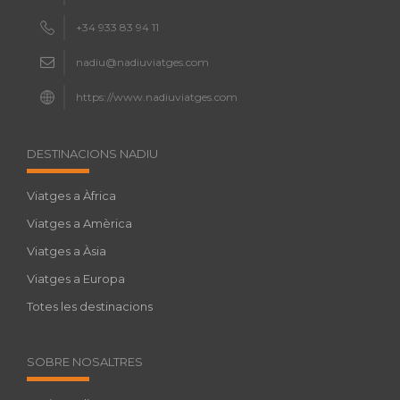
+34 933 83 94 11
nadiu@nadiuviatges.com
https://www.nadiuviatges.com
DESTINACIONS NADIU
Viatges a Àfrica
Viatges a Amèrica
Viatges a Àsia
Viatges a Europa
Totes les destinacions
SOBRE NOSALTRES