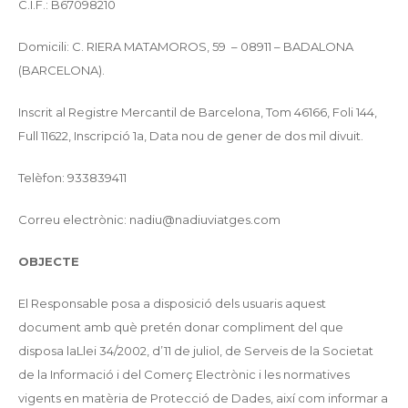
C.I.F.: B67098210
Domicili: C. RIERA MATAMOROS, 59 – 08911 – BADALONA
(BARCELONA).
Inscrit al Registre Mercantil de Barcelona, Tom 46166, Foli 144,
Full 11622, Inscripció 1a, Data nou de gener de dos mil divuit.
Telèfon: 933839411
Correu electrònic: nadiu@nadiuviatges.com
OBJECTE
El Responsable posa a disposició dels usuaris aquest
document amb què pretén donar compliment del que
disposa la
Llei 34/2002, d’11 de juliol, de Serveis de la Societat
de la Informació i del Comerç Electrònic
i les normatives
vigents en matèria de Protecció de Dades, així com informar a