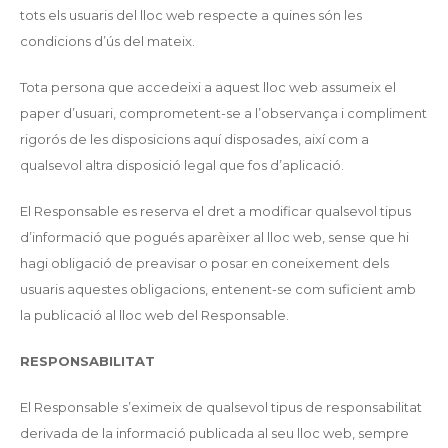
tots els usuaris del lloc web respecte a quines són les
condicions d’ús del mateix.
Tota persona que accedeixi a aquest lloc web assumeix el
paper d’usuari, comprometent-se a l’observança i compliment
rigorós de les disposicions aquí disposades, així com a
qualsevol altra disposició legal que fos d’aplicació.
El Responsable es reserva el dret a modificar qualsevol tipus
d’informació que pogués aparèixer al lloc web, sense que hi
hagi obligació de preavisar o posar en coneixement dels
usuaris aquestes obligacions, entenent-se com suficient amb
la publicació al lloc web del Responsable.
RESPONSABILITAT
El Responsable s’eximeix de qualsevol tipus de responsabilitat
derivada de la informació publicada al seu lloc web, sempre