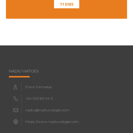
11 DIES
NADIU VIATGES
Franc Famadas
+34 933 83 94 11
nadiu@nadiuviatges.com
https://www.nadiuviatges.com