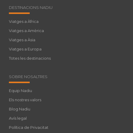
DESTINACIONS NADIU
Viatges a Àfrica
Viatges a Amèrica
Viatges a Àsia
Viatges a Europa
Totes les destinacions
SOBRE NOSALTRES
Equip Nadiu
Els nostres valors
Blog Nadiu
Avís legal
Política de Privacitat