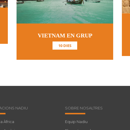
VIETNAM EN GRUP
10 DIES
ACIONS NADIU
SOBRE NOSALTRES
a Àfrica
Equip Nadiu