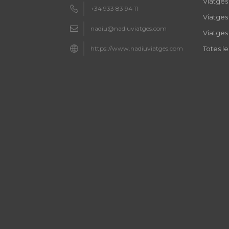
Viatges
+34 933 83 94 11
Viatges 
nadiu@nadiuviatges.com
Viatges
https://www.nadiuviatges.com
Totes l