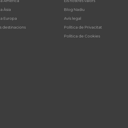
 a Amèrica
Els nostres valors
a Àsia
Blog Nadiu
 a Europa
Avís legal
es destinacions
Política de Privacitat
Política de Cookies