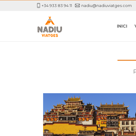
+34 933 83 94 11
nadiu@nadiuviatges.com
INICI