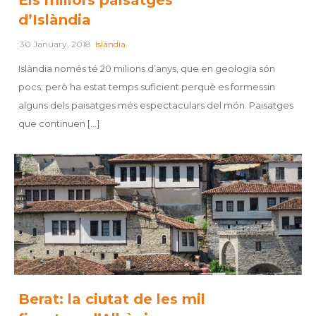
Els millors paisatges
d’Islàndia
30 January, 2018
Islàndia
Islàndia només té 20 milions d’anys, que en geologia són
pocs; però ha estat temps suficient perquè es formessin
alguns dels paisatges més espectaculars del món. Paisatges
que continuen [...]
Berat: la ciutat de les mil