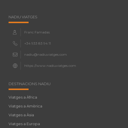
NADIU VIATGES
Franc Famadas
+34 933 83 94 11
nadiu@nadiuviatges.com
https://www.nadiuviatges.com
DESTINACIONS NADIU
Viatges a Àfrica
Viatges a Amèrica
Viatges a Àsia
Viatges a Europa