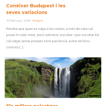
Conèixer Budapest i les
seves variacions
15 February, 2018
Hongria
Resulta que quan es viatja a les ciutats, a més de vista cal
posar-hi oïda: mirar; però sobretot, escoltar. I per escoltar bé
cal viatjar sense presses, tenir paciència, evitar els llocs
comuns [...]