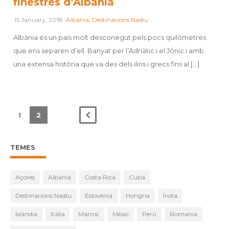
finestres d’Albània
,
15 January, 2018
Albània
Destinacions Nadiu
Albània és un país molt desconegut pels pocs quilòmetres
que ens separen d’ell. Banyat per l’Adriàtic i el Jònic i amb
una extensa història que va des dels iliris i grecs fins al [...]
1
2
TEMES
Açores
Albània
Costa Rica
Cuba
Destinacions Nadiu
Eslovènia
Hongria
Índia
Islàndia
Itàlia
Marroc
Mèxic
Perú
Romania