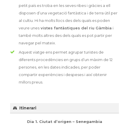
petit país es troba en les seves ribes i gràcies a ell
disposen d’una vegetació fantàstica i de terra útil per
al cultiu. Hi ha molts llocs des dels quals es poden
veure unes
vistes fantàstiques del riu Gàmbia
i
també molts altres des dels quals es pot partir per
navegar pel mateix.
Aquest viatge ens permet agrupar turistes de
diferents procedències en grups d’un màxim de 12
persones, en les dates indicades, per poder
compartir experiències i despeses i així obtenir
millors preus.
Itinerari
Dia 1. Ciutat d’origen – Senegambia