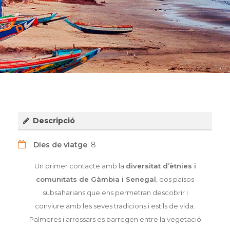
Descripció
Dies de viatge
: 8
Un primer contacte amb la
diversitat d’ètnies i
comunitats de Gàmbia i Senegal
, dos països
subsaharians que ens permetran descobrir i
conviure amb les seves tradicions i estils de vida.
Palmeres i arrossars es barregen entre la vegetació