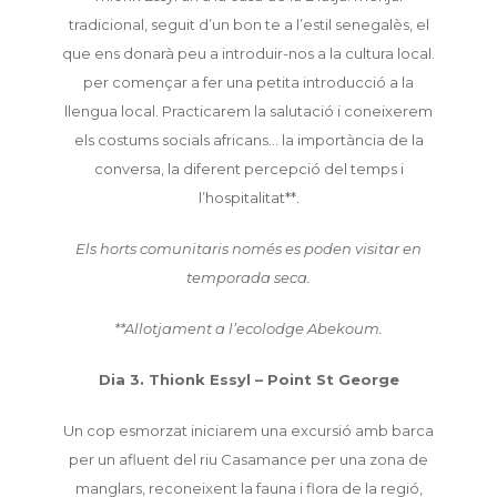
tradicional, seguit d’un bon te a l’estil senegalès, el
que ens donarà peu a introduir-nos a la cultura local.
per començar a fer una petita introducció a la
llengua local. Practicarem la salutació i coneixerem
els costums socials africans… la importància de la
conversa, la diferent percepció del temps i
l’hospitalitat**.
Els horts comunitaris només es poden visitar en
temporada seca.
**Allotjament a l’ecolodge Abekoum.
Dia 3. Thionk Essyl – Point St George
Un cop esmorzat iniciarem una excursió amb barca
per un afluent del riu Casamance per una zona de
manglars, reconeixent la fauna i flora de la regió,