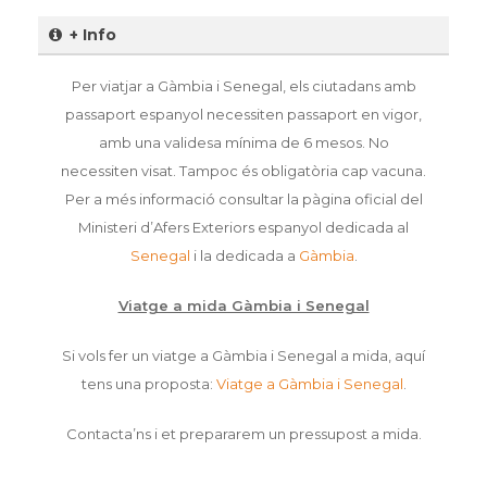
+ Info
Per viatjar a Gàmbia i Senegal, els ciutadans amb
passaport espanyol necessiten passaport en vigor,
amb una validesa mínima de 6 mesos. No
necessiten visat. Tampoc és obligatòria cap vacuna.
Per a més informació consultar la pàgina oficial del
Ministeri d’Afers Exteriors espanyol dedicada al
Senegal
i la dedicada a
Gàmbia
.
Viatge a mida Gàmbia i Senegal
Si vols fer un viatge a Gàmbia i Senegal a mida, aquí
tens una proposta:
Viatge a Gàmbia i Senegal
.
Contacta’ns i et prepararem un pressupost a mida.