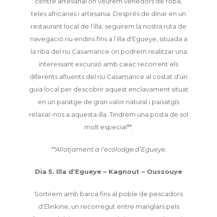
centre artesanal on veurem venedors de roba,
teles africanes i artesania. Després de dinar en un
restaurant local de l’illa, seguirem la nostra ruta de
navegació riu endins fins a l’illa d’Egueye, situada a
la riba del riu Casamance on podrem realitzar una
interessant excursió amb caiac recorrent els
diferents afluents del riu Casamance al costat d’un
guia local per descobrir aquest enclavament situat
en un paratge de gran valor natural i paisatgís
relaxar-nos a aquesta illa. Tindrem una posta de sol
molt especial**.
**Allotjament a l’ecolodge d’Egueye.
Dia 5. Illa d’Egueye – Kagnout – Oussouye
Sortirem amb barca fins al poble de pescadors
d’Elinkine, un recorregut entre manglars pels