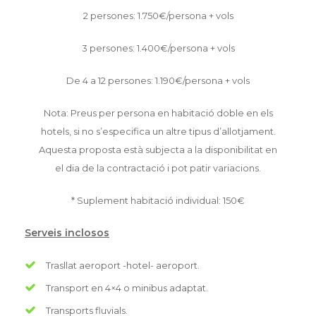
2 persones: 1.750€/persona + vols
3 persones: 1.400€/persona + vols
De 4 a 12 persones: 1.190€/persona + vols
Nota: Preus per persona en habitació doble en els
hotels, si no s’especifica un altre tipus d’allotjament.
Aquesta proposta està subjecta a la disponibilitat en
el dia de la contractació i pot patir variacions.
* Suplement habitació individual: 150€
Serveis inclosos
Trasllat aeroport -hotel- aeroport.
Transport en 4×4 o minibus adaptat.
Transports fluvials.