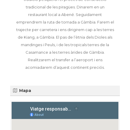
tradicional de les piragües. Dinarem en un
restaurant local a Abené. Seguidament
emprendrem la ruta de tornada a Gàmbia. Farem el
trajecte per carretera i ens dirigirem cap a les terres
de Kiang, a Gàmbia. El pas de l’ètnia dels Dioles als
mandinges i Peuls, i de les tropicals terres de la
Casamance a les terres àrides de Gàmbia.
Realitzarem el transfer a l’aeroport i ens
acomiadarem d’aquest continent preciós.
Mapa