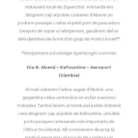
restaurant local de Ziguinchor. A la tarda ens
dirigirem cap al poble costaner d’Abené on
podrem passejar i visitar el petit port de pescadors.
Després de sopar a l’allotjament, gaudirem del so
dels djembes de la mà d’un grup de músics locals**.
**Allotjament a Ecolodge Nyahbinghi o similar.
Dia 8. Abené – Kafountine – Aeroport
(Gàmbia)
Al matí visitarem l’arbre sagrat d’Abéné, una
gegantina ceba centenària on es fan oracions i
trobades. També farem un tomb pel poble d’Abené
i ens dirigirem cap al poble de Kafountine, uns dels
ports pesquers artesanals més importants de
l’Àfrica Occidental. Allí coneixerem de prop la
tradició pesquera i el procés de construcció