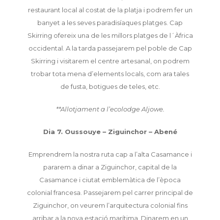
restaurant local al costat de la platja i podrem fer un
banyet a les seves paradisíaques platges. Cap
Skirring ofereix una de les millors platges de l´Àfrica
occidental. A la tarda passejarem pel poble de Cap
Skirring i visitarem el centre artesanal, on podrem
trobar tota mena d’elements locals, com ara tales
de fusta, botigues de teles, etc.
**Allotjament a l’ecolodge Aljowe.
Dia 7. Oussouye – Ziguinchor – Abené
Emprendrem la nostra ruta cap a l’alta Casamance i
pararem a dinar a Ziguinchor, capital de la
Casamance i ciutat emblemàtica de l’època
colonial francesa. Passejarem pel carrer principal de
Ziguinchor, on veurem l’arquitectura colonial fins
arribar a la nova estació marítima. Dinarem en un