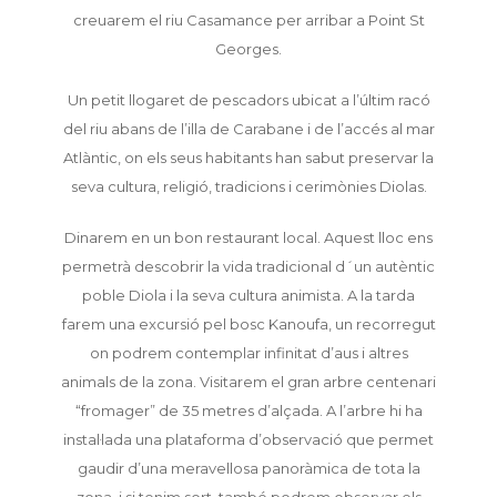
creuarem el riu Casamance per arribar a Point St
Georges.
Un petit llogaret de pescadors ubicat a l’últim racó
del riu abans de l’illa de Carabane i de l’accés al mar
Atlàntic, on els seus habitants han sabut preservar la
seva cultura, religió, tradicions i cerimònies Diolas.
Dinarem en un bon restaurant local. Aquest lloc ens
permetrà descobrir la vida tradicional d´un autèntic
poble Diola i la seva cultura animista. A la tarda
farem una excursió pel bosc Kanoufa, un recorregut
on podrem contemplar infinitat d’aus i altres
animals de la zona. Visitarem el gran arbre centenari
“fromager” de 35 metres d’alçada. A l’arbre hi ha
instal·lada una plataforma d’observació que permet
gaudir d’una meravellosa panoràmica de tota la