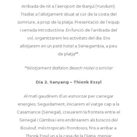
Arribada de nit a l’aeroport de Banjul (Yundum).
Trasllat a l’allotjament situat al cor de la costa del
somriure, a prop de la platja. Presentació de l’equip
i xerrada introductòria. En funció de l’arribada del
vol, organitzarem les activitats del dia. Ens
allotjarem en un petit hotel a Senegambia, a peu
de platja**.
**Allotjament Bafalon Beach Hotel o similar
Dia 2. Sanyang – Thionk Essyl
Al matí gaudirem d’un esmorzar per carregar
energies. Seguidament, iniciarem el viatge cap a la
Casamance (Senegal), creuarem la frontera entre el
Senegal i Gàmbia i ens endinsarem als boscos del
Boulouf, més tropicals i frondosos, fins a arribar a
Thionk Essyl un a la casa de la Diatja. menjar