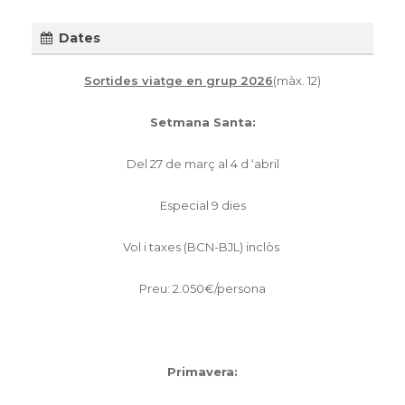
Dates
Sortides viatge en grup 2026
(màx. 12)
Setmana Santa:
Del 27 de març al 4 d ‘abril
Especial 9 dies
Vol i taxes (BCN-BJL) inclòs
Preu: 2.050€/persona
Primavera: