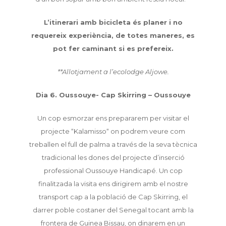
L’itinerari amb bicicleta és planer i no
requereix experiència, de totes maneres, es
pot fer caminant si es prefereix.
**Allotjament a l’ecolodge Aljowe.
Dia 6. Oussouye- Cap Skirring – Oussouye
Un cop esmorzar ens prepararem per visitar el
projecte “Kalamisso“ on podrem veure com
treballen el full de palma a través de la seva tècnica
tradicional les dones del projecte d’inserció
professional Oussouye Handicapé. Un cop
finalitzada la visita ens dirigirem amb el nostre
transport cap a la població de Cap Skirring, el
darrer poble costaner del Senegal tocant amb la
frontera de Guinea Bissau, on dinarem en un