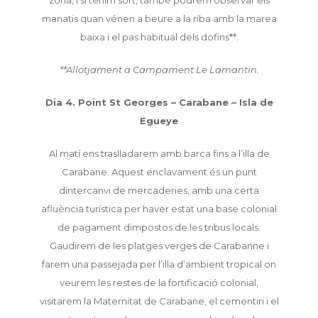
zona, i si tenim sort, també podrem observar els
manatis quan vénen a beure a la riba amb la marea
baixa i el pas habitual dels dofins**.
**Allotjament a Campament Le Lamantin.
Dia 4. Point St Georges – Carabane – Isla de
Egueye
Al matí ens traslladarem amb barca fins a l’illa de
Carabane. Aquest enclavament és un punt
dintercanvi de mercaderies, amb una certa
afluència turística per haver estat una base colonial
de pagament dimpostos de les tribus locals.
Gaudirem de les platges verges de Carabanne i
farem una passejada per l’illa d’ambient tropical on
veurem les restes de la fortificació colonial,
visitarem la Maternitat de Carabane, el cementiri i el