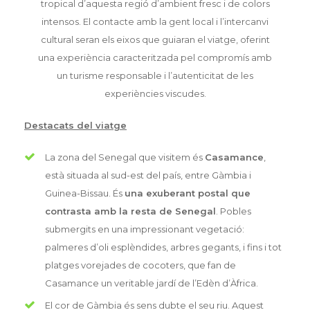
tropical d’aquesta regió d’ambient fresc i de colors
intensos. El contacte amb la gent local i l’intercanvi
cultural seran els eixos que guiaran el viatge, oferint
una experiència caracteritzada pel compromís amb
un turisme responsable i l’autenticitat de les
experiències viscudes.
Destacats del viatge
La zona del Senegal que visitem és
Casamance
,
està situada al sud-est del país, entre Gàmbia i
Guinea-Bissau. És
una exuberant postal que
contrasta amb la resta de Senegal
. Pobles
submergits en una impressionant vegetació:
palmeres d’oli esplèndides, arbres gegants, i fins i tot
platges vorejades de cocoters, que fan de
Casamance un veritable jardí de l’Edèn d’Àfrica.
El cor de Gàmbia és sens dubte el seu riu. Aquest