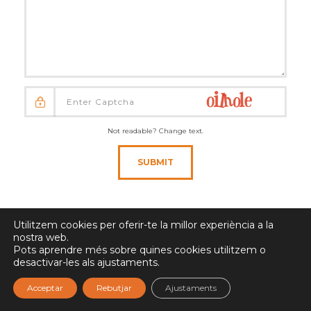
Not readable? Change text.
SUBMIT
Utilitzem cookies per oferir-te la millor experiència a la
nostra web.
Pots aprendre més sobre quines cookies utilitzem o
desactivar-les als ajustaments.
Acceptar
Rebutjar
Ajustaments
NADIU VIATGES