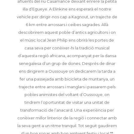
afluents del riu Casamance deixant enrere la petita
illa d’Egueye. A Elinkine ens esperarà el nostre
vehicle per dirigir-nos cap a Kagnout, un trajecte de
6 km entre arrossars i ceibes sagrades. Allà
descobrirem aquest poble d’antics agricultors i on
el músic local Jean Philip ens obrirà les portes de
casa seva per conèixer-hi la tradició musical
d’aquesta regió africana, acompanyat per la dansa
senegalesa d’un grup de dones. Després de dinar
ens dirigirem a Oussouye on dedicarem la tarda a
fer una passejada amb bicicleta de muntanya, un
trajecte entre arrossars i manglars i passarem pels
pobles animistes del voltant d’Oussouye, on
tindrem l’oportunitat de visitar una unitat de
transformació de l’anacard. Una experiència per
conèixer millor linterior de la regió i connectar amb
la seva gent a un ritme tranquil. Tot seguit gaudirem
d’un bon sopar amb bon ambient festiu i local.**