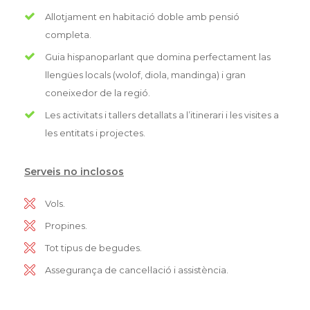
Allotjament en habitació doble amb pensió
completa.
Guia hispanoparlant que domina perfectament las
llengües locals (wolof, diola, mandinga) i gran
coneixedor de la regió.
Les activitats i tallers detallats a l’itinerari i les visites a
les entitats i projectes.
Serveis no inclosos
Vols.
Propines.
Tot tipus de begudes.
Assegurança de cancel·lació i assistència.