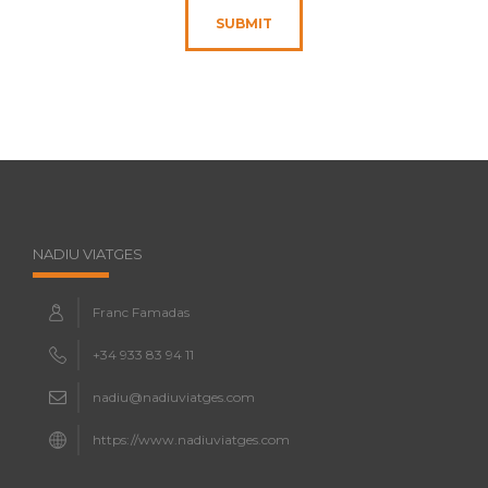
SUBMIT
NADIU VIATGES
Franc Famadas
+34 933 83 94 11
nadiu@nadiuviatges.com
https://www.nadiuviatges.com