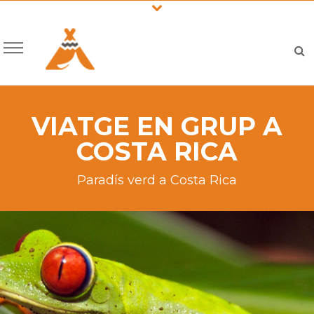
VIATGE EN GRUP A
COSTA RICA
Paradís verd a Costa Rica