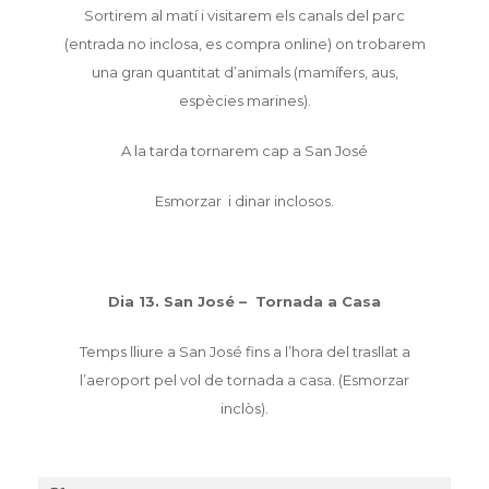
Sortirem al matí i visitarem els canals del parc
(entrada no inclosa, es compra online) on trobarem
una gran quantitat d’animals (mamífers, aus,
espècies marines).
A la tarda tornarem cap a San José
Esmorzar i dinar inclosos.
Dia 13. San José – Tornada a Casa
Temps lliure a San José fins a l’hora del trasllat a
l’aeroport pel vol de tornada a casa. (Esmorzar
inclòs).