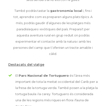
També podràs tastar la
gastronomia local
i, fins i
tot, aprendre com es preparen alguns plats típics. A
més, podràs gaudir d’algunes de les platges més
paradisíaques i exòtiques del país. Prepara’t per
aquesta aventura rural en grup reduït on podràs
experimentar el contacte amb la natura i amb les
persones del camp que t’oferiran un tracte amable i
càlid.
Destacats del viatge
El
Parc Nacional de Tortuguero
és l’àrea més
important de tota la meitat occidental del Carib per a
la fresa de la tortuga verda. També posen a la platja la
tortuga baula i la carey.
Tortuguero és considerada
una de les regions més riques en flora i fauna de