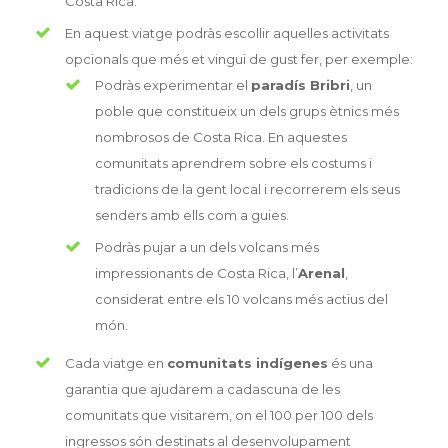
Costa Rica.
En aquest viatge podràs escollir aquelles activitats
opcionals que més et vingui de gust fer, per exemple:
Podràs experimentar el
paradís Bribri
, un
poble que constitueix un dels grups ètnics més
nombrosos de Costa Rica. En aquestes
comunitats aprendrem sobre els costums i
tradicions de la gent local i recorrerem els seus
senders amb ells com a guies.
Podràs pujar a un dels volcans més
impressionants de Costa Rica, l’
Arenal
,
considerat entre els 10 volcans més actius del
món.
Cada viatge en
comunitats indígenes
és una
garantia que ajudarem a cadascuna de les
comunitats que visitarem, on el 100 per 100 dels
ingressos són destinats al desenvolupament