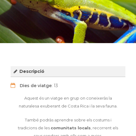
Descripció
Dies de viatge
: 13
Aquest és un viatge en grup on coneixeràs la
naturalesa exuberant de Costa Rica i la seva fauna.
També podràs aprendre sobre els costums i
tradicions de les
comunitats locals
, recorrent els
seus senders amb ells com a guies.