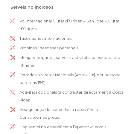
Serveis no inclosos
Vol Internacional Ciutat d’Origen – San José – Ciutat
d’Origen.
Taxes aèries internacionals.
Propines i despeses personals.
Menjars, begudes, serveis i activitats no esmentats a
l’itinerari.
Entrades als Parcs Nacionals (Aprox. 19$ per persona i
parc, uns 15€).
Activitats opcionals (a contractar directament a Costa
Rica):
Assegurança de cancel·lació i assistència.
Consulteu·nos preus.
Cap servei no especificat a l’apartat «Serveis