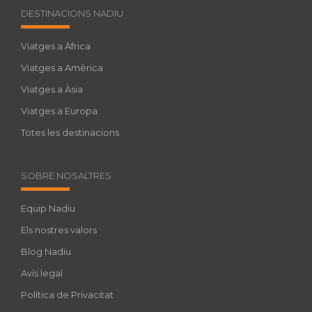
DESTINACIONS NADIU
Viatges a Àfrica
Viatges a Amèrica
Viatges a Àsia
Viatges a Europa
Totes les destinacions
SOBRE NOSALTRES
Equip Nadiu
Els nostres valors
Blog Nadiu
Avís legal
Política de Privacitat