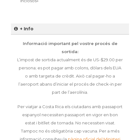
inclosos»
+ Info
Informació important pel vostre procés de
sortida:
L’impost de sortida actualment és de US-$29.00 per
persona; es pot pagar amb colons, dòlars dels EUA
o amb targeta de crèdit. Això cal pagar-ho a
l’aeroport abans d’iniciar el procés de check-in per
part de l’aerolínia.
Per viatjar a Costa Rica els ciutadans amb passaport
espanyol necessiten passaport en vigor en bon
estat i bitllet de tornada. No necessiten visat.
Tampoc no és obligatòria cap vacuna. Per a més
informació consulteu la
pàgina oficial del Ministeri