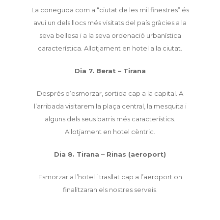
La coneguda com a “ciutat de les mil finestres” és
avui un dels llocs més visitats del país gràcies a la
seva bellesa i a la seva ordenació urbanística
característica. Allotjament en hotel a la ciutat.
Dia 7. Berat – Tirana
Després d’esmorzar, sortida cap a la capital. A
l’arribada visitarem la plaça central,
la mesquita i
alguns dels seus barris més característics.
Allotjament en hotel cèntric.
Dia 8. Tirana – Rinas (aeroport)
Esmorzar a l’hotel i trasllat cap a l’aeroport on
finalitzaran els nostres serveis.