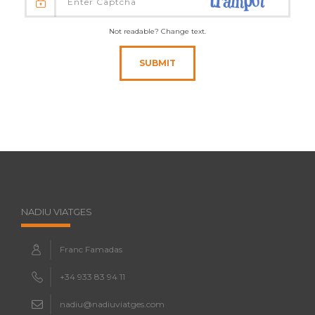
Not readable? Change text.
SUBMIT
NADIU VIATGES
Franc Famadas
+34 933 83 94 11
nadiu@nadiuviatges.com