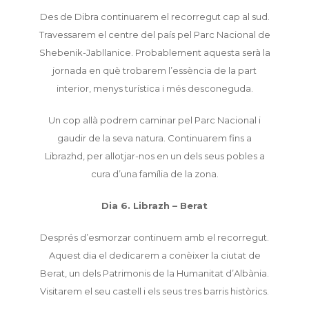
Des de Dibra continuarem el recorregut cap al sud.
Travessarem el centre del país pel Parc Nacional de
Shebenik-Jabllanice. Probablement aquesta serà la
jornada en què trobarem l’essència de la part
interior, menys turística i més desconeguda.
Un cop allà podrem caminar pel Parc Nacional i
gaudir de la seva natura. Continuarem fins a
Librazhd, per allotjar-nos en un dels seus pobles a
cura d’una família de la zona.
Dia 6. Librazh – Berat
Després d’esmorzar continuem amb el recorregut.
Aquest dia el dedicarem a conèixer la ciutat de
Berat, un dels Patrimonis de la Humanitat d’Albània.
Visitarem el seu castell i els seus tres barris històrics.