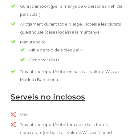
Guia i transport (per a menys de 6 persones, vehicle
particular).
Allotjament durant tot el viatge. Hotels a les ciutats i
guesthouse (cases locals) a la muntanya.
Manutenció:
Mitja pensió dels dies 2 al 7
Esmorzar dia 8
Trasllats aeroport/hotel en base als vols de Wizzair
Madrid i Barcelona.
Serveis no inclosos
Vols
Trasllats aeroport/hotel fora dels dies i hores
concretats (en base als vols de Wizzair Madrid i