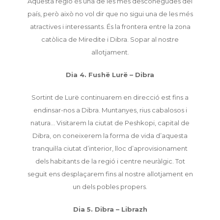
Aquesta regió és una de les més desconegudes del
país, però això no vol dir que no sigui una de les més
atractives i interessants. És la frontera entre la zona
catòlica de Miredite i Dibra. Sopar al nostre
allotjament.
Dia 4. Fushë Lurë – Dibra
Sortint de Lurë continuarem en direcció est fins a
endinsar-nos a Dibra. Muntanyes, rius cabalosos i
natura… Visitarem la ciutat de Peshkopi, capital de
Dibra, on coneixerem la forma de vida d’aquesta
tranquil·la ciutat d’interior, lloc d’aprovisionament
dels habitants de la regió i centre neuràlgic. Tot
seguit ens desplaçarem fins al nostre allotjament en
un dels pobles propers.
Dia 5. Dibra – Librazh