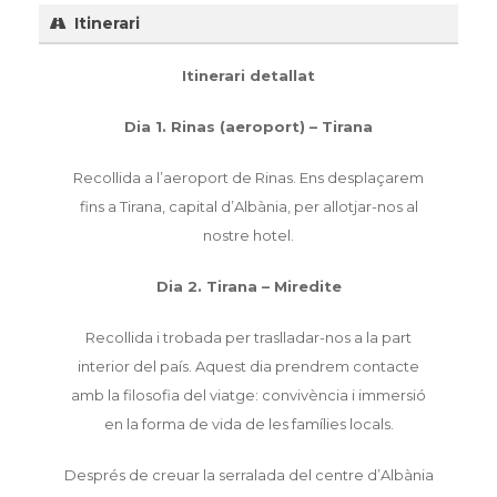
Itinerari
Itinerari detallat
Dia 1. Rinas (aeroport) – Tirana
Recollida a l’aeroport de Rinas. Ens desplaçarem
fins a Tirana, capital d’Albània, per allotjar-nos al
nostre hotel.
Dia 2. Tirana – Miredite
Recollida i trobada per traslladar-nos a la part
interior del país. Aquest dia prendrem contacte
amb la filosofia del viatge: convivència i immersió
en la forma de vida de les famílies locals.
Després de creuar la serralada del centre d’Albània