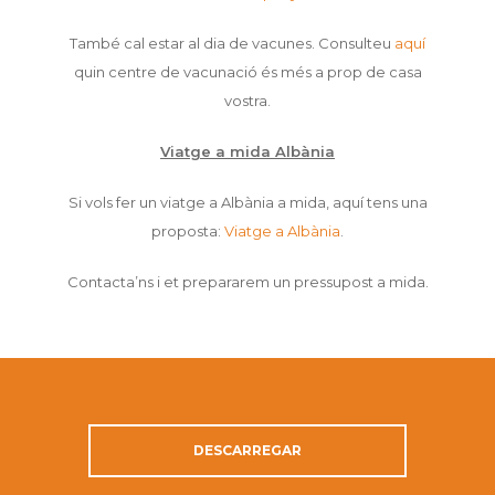
També cal estar al dia de vacunes. Consulteu
aquí
quin centre de vacunació és més a prop de casa
vostra.
Viatge a mida Albània
Si vols fer un viatge a Albània a mida, aquí tens una
proposta:
Viatge a Albània
.
Contacta’ns i et prepararem un pressupost a mida.
DESCARREGAR