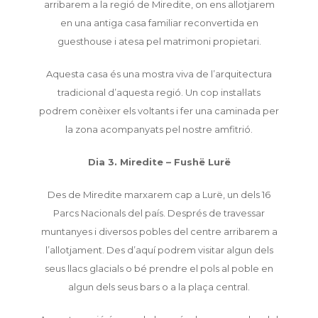
arribarem a la regió de Miredite, on ens allotjarem
en una antiga casa familiar reconvertida en
guesthouse i atesa pel matrimoni propietari.
Aquesta casa és una mostra viva de l’arquitectura
tradicional d’aquesta regió. Un cop instal·lats
podrem conèixer els voltants i fer una caminada per
la zona acompanyats pel nostre amfitrió.
Dia 3. Miredite – Fushë Lurë
Des de Miredite marxarem cap a Lurë, un dels 16
Parcs Nacionals del país. Després de travessar
muntanyes i diversos pobles del centre arribarem a
l’allotjament. Des d’aquí podrem visitar algun dels
seus llacs glacials o bé prendre el pols al poble en
algun dels seus bars o a la plaça central.