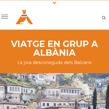
VIATGE EN GRUP A
ALBÀNIA
La joia desconeguda dels Balcans