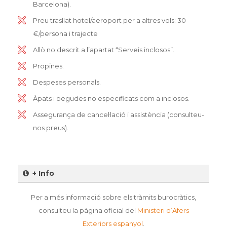
Barcelona).
Preu trasllat hotel/aeroport per a altres vols: 30
€/persona i trajecte
Allò no descrit a l’apartat “Serveis inclosos”.
Propines.
Despeses personals.
Àpats i begudes no especificats com a inclosos.
Assegurança de cancel·lació i assistència (consulteu-
nos preus).
+ Info
Per a més informació sobre els tràmits burocràtics,
consulteu la pàgina oficial del
Ministeri d’Afers
Exteriors espanyol
.