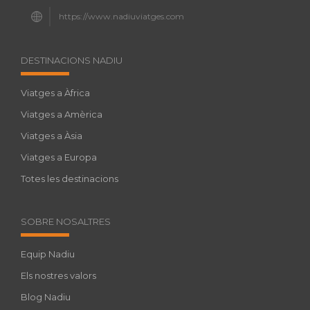
https://www.nadiuviatges.com
DESTINACIONS NADIU
Viatges a Àfrica
Viatges a Amèrica
Viatges a Àsia
Viatges a Europa
Totes les destinacions
SOBRE NOSALTRES
Equip Nadiu
Els nostres valors
Blog Nadiu