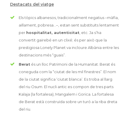
Destacats del viatge
Els tòpics albanesos, tradicionalment negatius –màfia,
aïllament, pobresa…–, estan sent substituïts lentament
per
hospitalitat, autenticitat
, etc. Ja s’ha
convertit gairebé en un clixé; és per això que la
prestigiosa Lonely Planet va incloure Albània entre les
destinacions més “guais”.
Berat
és un lloc Patrimoni de la Humanitat. Berat és
coneguda com la “ciutat de les mil finestres”. El nom
de la ciutat significa ‘ciutat blanca’. Es troba al llarg
del riu Osum. El nucli antic es compon de tres parts
Kalaja (la fortalesa), Mangalem i Gorica. La fortalesa
de Berat està construïda sobre un turó a la riba dreta
del riu.