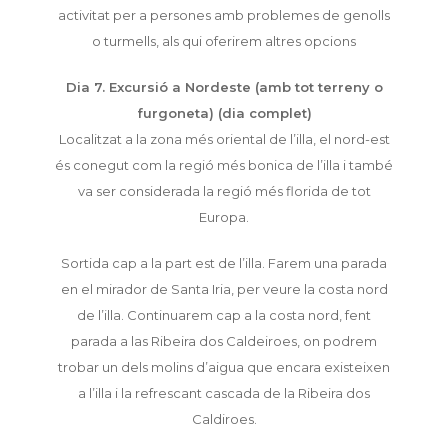
activitat per a persones amb problemes de genolls
o turmells, als qui oferirem altres opcions
Dia 7. Excursió a Nordeste (amb tot terreny o
furgoneta) (dia complet)
Localitzat a la zona més oriental de l’illa, el nord-est
és conegut com la regió més bonica de l’illa i també
va ser considerada la regió més florida de tot
Europa.
Sortida cap a la part est de l’illa. Farem una parada
en el mirador de Santa Iria, per veure la costa nord
de l’illa. Continuarem cap a la costa nord, fent
parada a las Ribeira dos Caldeiroes, on podrem
trobar un dels molins d’aigua que encara existeixen
a l’illa i la refrescant cascada de la Ribeira dos
Caldiroes.