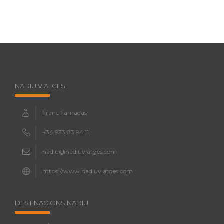
NADIU VIATGES
Franc Famadas
+34 933 83 94 11
nadiu@nadiuviatges.com
https://www.nadiuviatges.com
DESTINACIONS NADIU