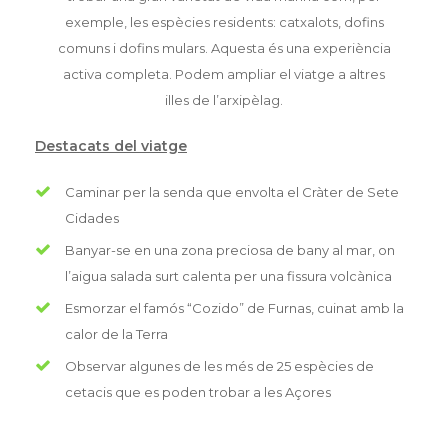
exemple, les espècies residents: catxalots, dofins
comuns i dofins mulars. Aquesta és una experiència
activa completa. Podem ampliar el viatge a altres
illes de l’arxipèlag.
Destacats del viatge
Caminar per la senda que envolta el Cràter de Sete
Cidades
Banyar-se en una zona preciosa de bany al mar, on
l’aigua salada surt calenta per una fissura volcànica
Esmorzar el famós “Cozido” de Furnas, cuinat amb la
calor de la Terra
Observar algunes de les més de 25 espècies de
cetacis que es poden trobar a les Açores