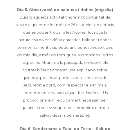
Dia 5. Observació de balenes i dofins (mig dia)
Durant aquesta activitat tindrem l’oportunitat de
veure algunes de les més de 25 espècies de cetacis
que es poden trobar a les Açores. Tot i que la
naturalesa no ens dóna garanties, balenes i dofins
són normalment visibles durant les nostres sortides
de mig dia, a més de tortugues, aus marines i altres
espècies. Abans de la passejada en vaixell els
nostres biòlegs donaran una explicació sobre
quines espècies es poden veure, mesures de
seguretat a bord, com respectar els animals,
normes d’observació i alguns fets històrics. Us
proporcionarem l’equipament necessari per
garantir la vostra seguretat i comoditat (armilla
salvavides i impermeable).
Dia 6. Senderisme a Faial da Terra – Salt do