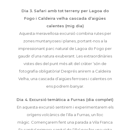
Dia 3. Safari amb tot terreny per Lagoa do
Fogo i Caldeira velha cascada d’aigües
calentes (mig dia)
Aquesta meravellosa excursió combina rutes per
zones muntanyoses i planes, portant-nos a la
impressionant parc natural de Lagoa do Fogo per
gaudir d’una natura exuberant. Les extraordinàries
vistes des del punt més alt del cràter ‘són de
fotografia obligatòria! Després anirem a Caldeira
Velha, una cascada d’aigües ferroses i calentes on
ens podrem banyar.
Dia 4. Excursió temàtica a Furnas (dia complet)
En aquesta excursió sentirem i experimentarem els
orígens volcànics de l’illa a Furnas, un lloc
màgic.
Començarem fent una parada a Vila Franca
(la capital primera capital de l’illa) per fer una visita