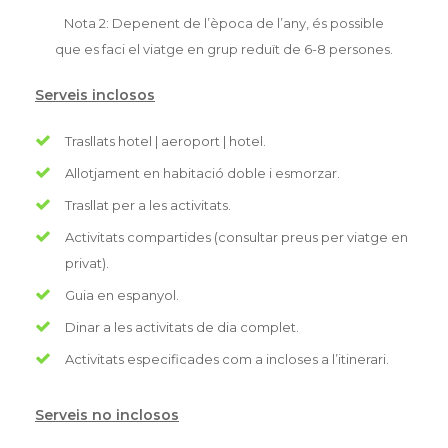
Nota 2: Depenent de l’època de l’any, és possible
que es faci el viatge en grup reduït de 6-8 persones.
Serveis inclosos
Trasllats hotel | aeroport | hotel.
Allotjament en habitació doble i esmorzar.
Trasllat per a les activitats.
Activitats compartides (consultar preus per viatge en
privat).
Guia en espanyol.
Dinar a les activitats de dia complet.
Activitats especificades com a incloses a l’itinerari.
Serveis no inclosos