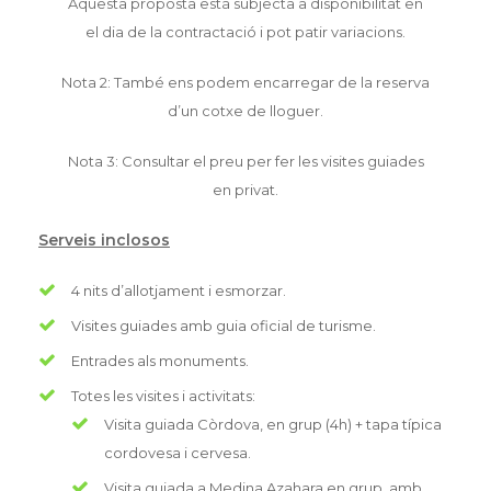
Aquesta proposta està subjecta a disponibilitat en
el dia de la contractació i pot patir variacions.
Nota 2: També ens podem encarregar de la reserva
d’un cotxe de lloguer.
Nota 3: Consultar el preu per fer les visites guiades
en privat.
Serveis inclosos
4 nits d’allotjament i esmorzar.
Visites guiades amb guia oficial de turisme.
Entrades als monuments.
Totes les visites i activitats:
Visita guiada Còrdova, en grup (4h) + tapa típica
cordovesa i cervesa.
Visita guiada a Medina Azahara en grup, amb