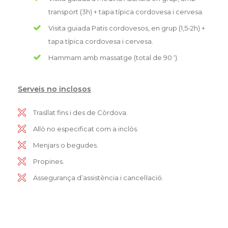
transport (3h) + tapa típica cordovesa i cervesa.
Visita guiada Patis cordovesos, en grup (1,5-2h) +
tapa típica cordovesa i cervesa.
Hammam amb massatge (total de 90 ‘).
Serveis no inclosos
Trasllat fins i des de Còrdova.
Allò no especificat com a inclòs.
Menjars o begudes.
Propines.
Assegurança d’assistència i cancel·lació.