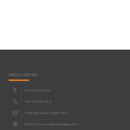
NADIU VIATGES
Franc Famadas
+34 933 83 94 11
nadiu@nadiuviatges.com
https://www.nadiuviatges.com