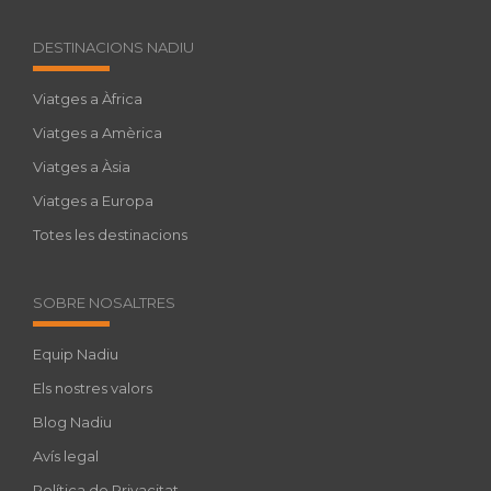
DESTINACIONS NADIU
Viatges a Àfrica
Viatges a Amèrica
Viatges a Àsia
Viatges a Europa
Totes les destinacions
SOBRE NOSALTRES
Equip Nadiu
Els nostres valors
Blog Nadiu
Avís legal
Política de Privacitat