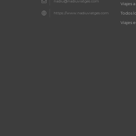
nadiu@nadiuviatges.com
Viajes 
https://www.nadiuviatges.com
Todos l
Viajes 