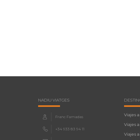
NADIU VIATGES
DESTIN
Viajes a
Franc Famadas
Viajes 
+34 933 83 94 11
Viajes a