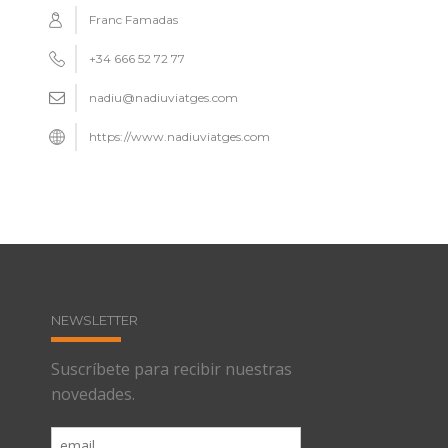
Franc Famadas
+34 666 52 72 77
nadiu@nadiuviatges.com
https://www.nadiuviatges.com
NEWSLETTER