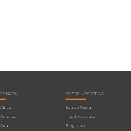
OS NADIU
SOBRE NOSOTROS
 África
Equipo Nadiu
a América
Nuestros valores
 Asia
Blog Nadiu