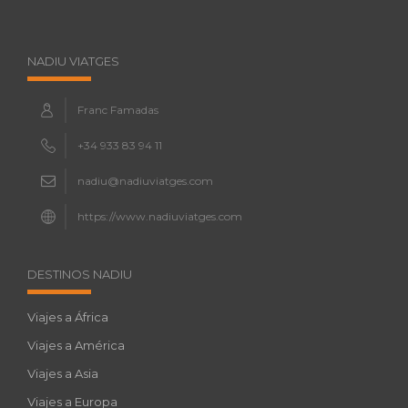
NADIU VIATGES
Franc Famadas
+34 933 83 94 11
nadiu@nadiuviatges.com
https://www.nadiuviatges.com
DESTINOS NADIU
Viajes a África
Viajes a América
Viajes a Asia
Viajes a Europa