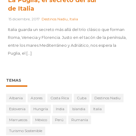
La Puglia, el secreto del sur
de Italia
,
15 diciembre, 2017
Destinos Nadiu
Italia
Italia guarda un secreto más allá del trío clásico que forman
Roma, Venecia y Florencia. Justo en el tacón de la península,
entre los mares Mediterráneo y Adriático, nos espera la
Puglia, el [...]
TEMAS
Albania
Azores
Costa Rica
Cuba
Destinos Nadiu
Eslovenia
Hungría
India
Islandia
Italia
Marruecos
México
Perú
Rumanía
Turismo Sostenible