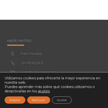
NADIU VIATGES
Franc Famadas
+34 933 83 94 11
nadiu@nadiuviatges.com
Utilizamos cookies para ofrecerte la mejor experiencia en
https://www.nadiuviatges.com
nuestra web.
Puedes aprender más sobre qué cookies utilizamos o
desactivarlas en los
ajustes
.
DESTINOS NADIU
Aceptar
Rechazar
Ajustes