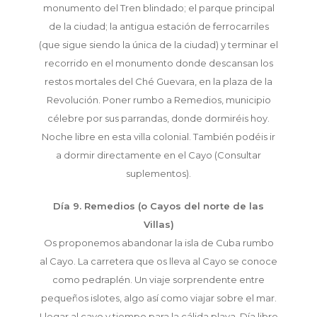
monumento del Tren blindado; el parque principal
de la ciudad; la antigua estación de ferrocarriles
(que sigue siendo la única de la ciudad) y terminar el
recorrido en el monumento donde descansan los
restos mortales del Ché Guevara, en la plaza de la
Revolución. Poner rumbo a Remedios, municipio
célebre por sus parrandas, donde dormiréis hoy.
Noche libre en esta villa colonial. También podéis ir
a dormir directamente en el Cayo (Consultar
suplementos).
Día 9. Remedios (o Cayos del norte de las
Villas)
Os proponemos abandonar la isla de Cuba rumbo
al Cayo. La carretera que os lleva al Cayo se conoce
como pedraplén. Un viaje sorprendente entre
pequeños islotes, algo así como viajar sobre el mar.
Llegar al cayo y tiempo para la cálida playa. Día libre